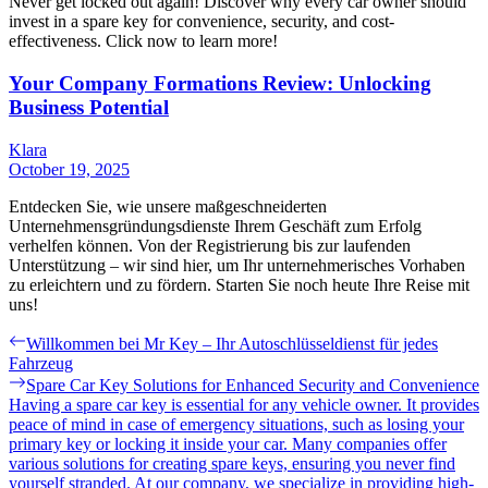
Never get locked out again! Discover why every car owner should
invest in a spare key for convenience, security, and cost-
effectiveness. Click now to learn more!
Your Company Formations Review: Unlocking
Business Potential
Klara
October 19, 2025
Entdecken Sie, wie unsere maßgeschneiderten
Unternehmensgründungsdienste Ihrem Geschäft zum Erfolg
verhelfen können. Von der Registrierung bis zur laufenden
Unterstützung – wir sind hier, um Ihr unternehmerisches Vorhaben
zu erleichtern und zu fördern. Starten Sie noch heute Ihre Reise mit
uns!
Post
Previous
Willkommen bei Mr Key – Ihr Autoschlüsseldienst für jedes
post:
Fahrzeug
navigation
Next
Spare Car Key Solutions for Enhanced Security and Convenience
post:
Having a spare car key is essential for any vehicle owner. It provides
peace of mind in case of emergency situations, such as losing your
primary key or locking it inside your car. Many companies offer
various solutions for creating spare keys, ensuring you never find
yourself stranded. At our company, we specialize in providing high-