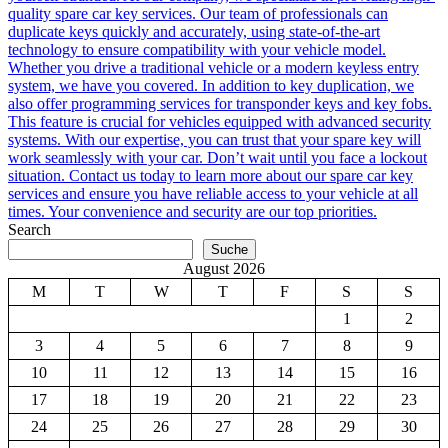
quality spare car key services. Our team of professionals can
duplicate keys quickly and accurately, using state-of-the-art
technology to ensure compatibility with your vehicle model.
Whether you drive a traditional vehicle or a modern keyless entry
system, we have you covered. In addition to key duplication, we
also offer programming services for transponder keys and key fobs.
This feature is crucial for vehicles equipped with advanced security
systems. With our expertise, you can trust that your spare key will
work seamlessly with your car. Don’t wait until you face a lockout
situation. Contact us today to learn more about our spare car key
services and ensure you have reliable access to your vehicle at all
times. Your convenience and security are our top priorities.
Search
Suche
August 2026
M
T
W
T
F
S
S
1
2
3
4
5
6
7
8
9
10
11
12
13
14
15
16
17
18
19
20
21
22
23
24
25
26
27
28
29
30