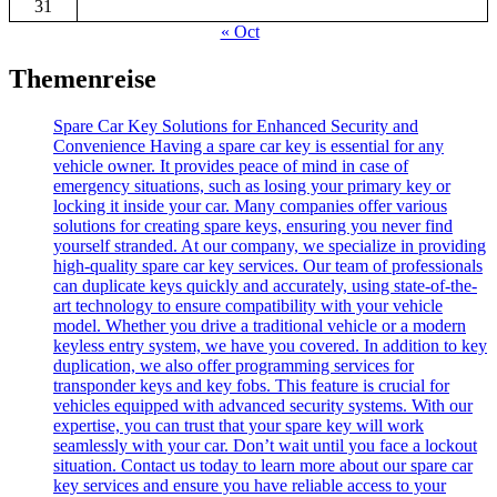
31
« Oct
Themenreise
Spare Car Key Solutions for Enhanced Security and
Convenience Having a spare car key is essential for any
vehicle owner. It provides peace of mind in case of
emergency situations, such as losing your primary key or
locking it inside your car. Many companies offer various
solutions for creating spare keys, ensuring you never find
yourself stranded. At our company, we specialize in providing
high-quality spare car key services. Our team of professionals
can duplicate keys quickly and accurately, using state-of-the-
art technology to ensure compatibility with your vehicle
model. Whether you drive a traditional vehicle or a modern
keyless entry system, we have you covered. In addition to key
duplication, we also offer programming services for
transponder keys and key fobs. This feature is crucial for
vehicles equipped with advanced security systems. With our
expertise, you can trust that your spare key will work
seamlessly with your car. Don’t wait until you face a lockout
situation. Contact us today to learn more about our spare car
key services and ensure you have reliable access to your