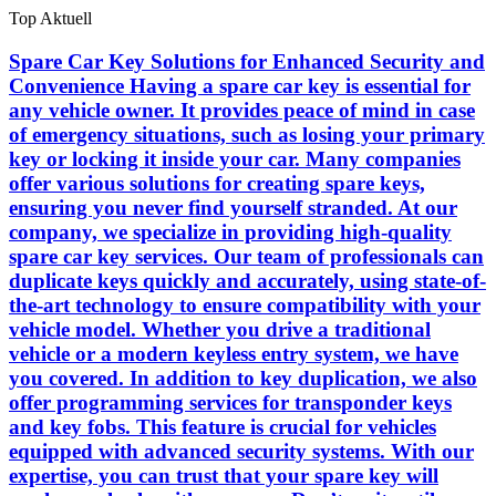
Skip
Top Aktuell
to
the
Spare Car Key Solutions for Enhanced Security and
content
Convenience Having a spare car key is essential for
any vehicle owner. It provides peace of mind in case
of emergency situations, such as losing your primary
key or locking it inside your car. Many companies
offer various solutions for creating spare keys,
ensuring you never find yourself stranded. At our
company, we specialize in providing high-quality
spare car key services. Our team of professionals can
duplicate keys quickly and accurately, using state-of-
the-art technology to ensure compatibility with your
vehicle model. Whether you drive a traditional
vehicle or a modern keyless entry system, we have
you covered. In addition to key duplication, we also
offer programming services for transponder keys
and key fobs. This feature is crucial for vehicles
equipped with advanced security systems. With our
expertise, you can trust that your spare key will