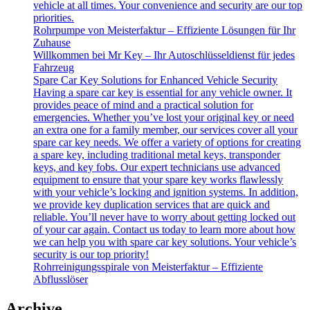
vehicle at all times. Your convenience and security are our top
priorities.
Rohrpumpe von Meisterfaktur – Effiziente Lösungen für Ihr
Zuhause
Willkommen bei Mr Key – Ihr Autoschlüsseldienst für jedes
Fahrzeug
Spare Car Key Solutions for Enhanced Vehicle Security
Having a spare car key is essential for any vehicle owner. It
provides peace of mind and a practical solution for
emergencies. Whether you’ve lost your original key or need
an extra one for a family member, our services cover all your
spare car key needs. We offer a variety of options for creating
a spare key, including traditional metal keys, transponder
keys, and key fobs. Our expert technicians use advanced
equipment to ensure that your spare key works flawlessly
with your vehicle’s locking and ignition systems. In addition,
we provide key duplication services that are quick and
reliable. You’ll never have to worry about getting locked out
of your car again. Contact us today to learn more about how
we can help you with spare car key solutions. Your vehicle’s
security is our top priority!
Rohrreinigungsspirale von Meisterfaktur – Effiziente
Abflusslöser
Archive