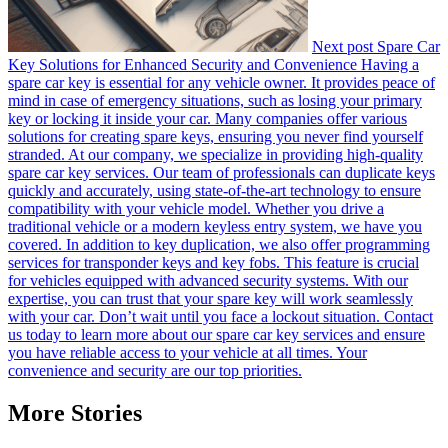
Next post
Spare Car
Key Solutions for Enhanced Security and Convenience Having a
spare car key is essential for any vehicle owner. It provides peace of
mind in case of emergency situations, such as losing your primary
key or locking it inside your car. Many companies offer various
solutions for creating spare keys, ensuring you never find yourself
stranded. At our company, we specialize in providing high-quality
spare car key services. Our team of professionals can duplicate keys
quickly and accurately, using state-of-the-art technology to ensure
compatibility with your vehicle model. Whether you drive a
traditional vehicle or a modern keyless entry system, we have you
covered. In addition to key duplication, we also offer programming
services for transponder keys and key fobs. This feature is crucial
for vehicles equipped with advanced security systems. With our
expertise, you can trust that your spare key will work seamlessly
with your car. Don’t wait until you face a lockout situation. Contact
us today to learn more about our spare car key services and ensure
you have reliable access to your vehicle at all times. Your
convenience and security are our top priorities.
More Stories