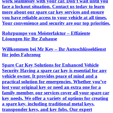
work seamlessly with your car. Don’t wait until you
face a lockout situation. Contact us today to learn
more about our spare car key services and ensure
you have reliable access to your vehicle at all times.
Your convenience and security are our top priorities.
Rohrpumpe von Meisterfaktur – Effiziente
Lösungen für Ihr Zuhause
Willkommen bei Mr Key – Ihr Autoschlüsseldienst
für jedes Fahrzeug
Spare Car Key Solutions for Enhanced Vehicle
Security Having a spare car key is essential for any
vehicle owner. It provides peace of mind and a
practical solution for emergencies. Whether you’ve
lost your original key or need an extra one for a
family member, our services cover all your spare car
key needs. We offer a variety of options for creating
a spare key, including traditional metal keys,
transponder keys, and key fobs. Our expert