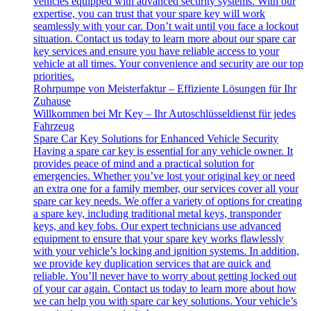
vehicles equipped with advanced security systems. With our
expertise, you can trust that your spare key will work
seamlessly with your car. Don’t wait until you face a lockout
situation. Contact us today to learn more about our spare car
key services and ensure you have reliable access to your
vehicle at all times. Your convenience and security are our top
priorities.
Rohrpumpe von Meisterfaktur – Effiziente Lösungen für Ihr
Zuhause
Willkommen bei Mr Key – Ihr Autoschlüsseldienst für jedes
Fahrzeug
Spare Car Key Solutions for Enhanced Vehicle Security
Having a spare car key is essential for any vehicle owner. It
provides peace of mind and a practical solution for
emergencies. Whether you’ve lost your original key or need
an extra one for a family member, our services cover all your
spare car key needs. We offer a variety of options for creating
a spare key, including traditional metal keys, transponder
keys, and key fobs. Our expert technicians use advanced
equipment to ensure that your spare key works flawlessly
with your vehicle’s locking and ignition systems. In addition,
we provide key duplication services that are quick and
reliable. You’ll never have to worry about getting locked out
of your car again. Contact us today to learn more about how
we can help you with spare car key solutions. Your vehicle’s