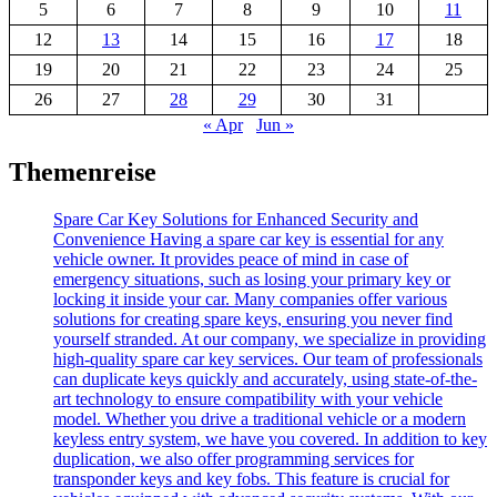
5
6
7
8
9
10
11
12
13
14
15
16
17
18
19
20
21
22
23
24
25
26
27
28
29
30
31
« Apr
Jun »
Themenreise
Spare Car Key Solutions for Enhanced Security and
Convenience Having a spare car key is essential for any
vehicle owner. It provides peace of mind in case of
emergency situations, such as losing your primary key or
locking it inside your car. Many companies offer various
solutions for creating spare keys, ensuring you never find
yourself stranded. At our company, we specialize in providing
high-quality spare car key services. Our team of professionals
can duplicate keys quickly and accurately, using state-of-the-
art technology to ensure compatibility with your vehicle
model. Whether you drive a traditional vehicle or a modern
keyless entry system, we have you covered. In addition to key
duplication, we also offer programming services for
transponder keys and key fobs. This feature is crucial for