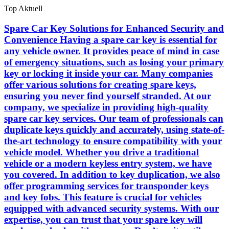
Skip
Top Aktuell
to
the
Spare Car Key Solutions for Enhanced Security and
content
Convenience Having a spare car key is essential for
any vehicle owner. It provides peace of mind in case
of emergency situations, such as losing your primary
key or locking it inside your car. Many companies
offer various solutions for creating spare keys,
ensuring you never find yourself stranded. At our
company, we specialize in providing high-quality
spare car key services. Our team of professionals can
duplicate keys quickly and accurately, using state-of-
the-art technology to ensure compatibility with your
vehicle model. Whether you drive a traditional
vehicle or a modern keyless entry system, we have
you covered. In addition to key duplication, we also
offer programming services for transponder keys
and key fobs. This feature is crucial for vehicles
equipped with advanced security systems. With our
expertise, you can trust that your spare key will