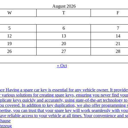
August 2026
W
T
F
5
6
7
12
13
14
19
20
21
26
27
28
« Oct
Having a spare car key is essential for any vehicle owner. It provides
 various solutions for creating spare keys, ensuring you never find you
uplicate keys quickly and accurately, using state-of-the-art technology 
ou covered. In addition to key duplication, we also offer programming se
rtise, you can trust that your spare key will work seamlessly with your 
e reliable access to your vehicle at all times. Your convenience and sec
uhause
ahrzeug