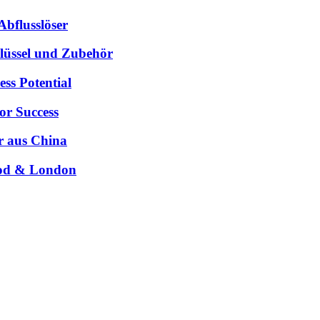
Abflusslöser
lüssel und Zubehör
ss Potential
or Success
er aus China
wood & London