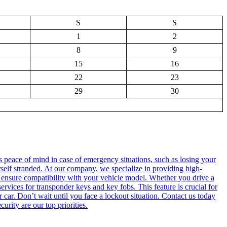
S
S
1
2
8
9
15
16
22
23
29
30
 peace of mind in case of emergency situations, such as losing your
rself stranded. At our company, we specialize in providing high-
to ensure compatibility with your vehicle model. Whether you drive a
rvices for transponder keys and key fobs. This feature is crucial for
car. Don’t wait until you face a lockout situation. Contact us today
urity are our top priorities.