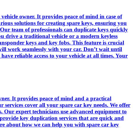
ehicle owner. It provides peace of mind in case of
rious solutions for creating spare keys, ensuring you
 Our team of professionals can duplicate keys quickly
u drive a traditional vehicle or a modern keyless
ansponder keys and key fobs. This feature is crucial
ill work seamlessly with your car. Don’t wait until
ave reliable access to your vehicle at all times. Your
ner. It provides peace of mind and a practical
 services cover all your spare car key needs. We offer
obs. Our expert technicians use advanced equipment to
 provide key duplication services that are quick and
more about how we can help you with spare car key