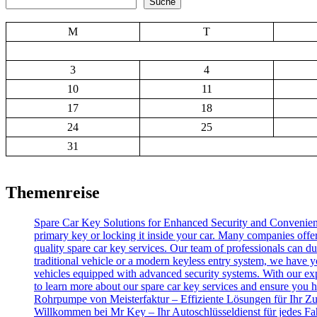
Suche
M
T
3
4
10
11
17
18
24
25
31
Themenreise
Spare Car Key Solutions for Enhanced Security and Convenience 
primary key or locking it inside your car. Many companies offer
quality spare car key services. Our team of professionals can d
traditional vehicle or a modern keyless entry system, we have y
vehicles equipped with advanced security systems. With our expe
to learn more about our spare car key services and ensure you hav
Rohrpumpe von Meisterfaktur – Effiziente Lösungen für Ihr Z
Willkommen bei Mr Key – Ihr Autoschlüsseldienst für jedes F