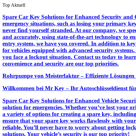
Skip
Top Aktuell
to
the
Spare Car Key Solutions for Enhanced Security and Con
content
emergency situations, such as losing your primary key
never find yourself stranded. At our company, we speci
and accurately, using state-of-the-art technology to e
entry system, we have you covered. In addition to key
for vehicles equipped with advanced security systems. 
you face a lockout situation. Contact us today to lear
convenience and security are our top priorities.
Rohrpumpe von Meisterfaktur – Effiziente Lösungen 
Willkommen bei Mr Key – Ihr Autoschlüsseldienst fü
Spare Car Key Solutions for Enhanced Vehicle Security
solution for emergencies. Whether you’ve lost your ori
a variety of options for creating a spare key, includ
ensure that your spare key works flawlessly with your 
reliable. You’ll never have to worry about getting lo
solutions. Your vehicle’s security is our top priority!