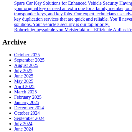
Spare Car Key Solutions for Enhanced Vehicle Security Having a
your original key or need an extra one for a family member, our 
transponder keys, and key fobs. Our expert technicians use adv
key duplication services that are quick and reliable. You’ll ne
solutions. Your vehicle’s security is our top priority!
Rohrreinigungsspirale von Meisterfaktur – Effiziente Abflusslö
Archive
October 2025
September 2025
August 2025
July 2025
June 2025
May 2025
April 2025
March 2025
February 2025
January 2025
December 2024
October 2024
September 2024
July 2024
June 2024