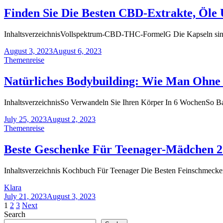
Finden Sie Die Besten CBD-Extrakte, Öle
InhaltsverzeichnisVollspektrum-CBD-THC-FormelG Die Kapseln sind 
August 3, 2023
August 6, 2023
Themenreise
Natürliches Bodybuilding: Wie Man Ohne
InhaltsverzeichnisSo Verwandeln Sie Ihren Körper In 6 WochenSo Ba
July 25, 2023
August 2, 2023
Themenreise
Beste Geschenke Für Teenager-Mädchen 
Inhaltsverzeichnis Kochbuch Für Teenager Die Besten Feinschmeckerg
Klara
July 21, 2023
August 3, 2023
Posts
1
2
3
Next
Search
pagination