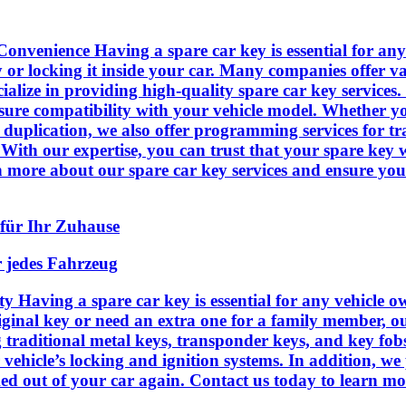
venience Having a spare car key is essential for any v
 or locking it inside your car. Many companies offer va
alize in providing high-quality spare car key services.
nsure compatibility with your vehicle model. Whether yo
 duplication, we also offer programming services for tr
With our expertise, you can trust that your spare key w
n more about our spare car key services and ensure you h
für Ihr Zuhause
r jedes Fahrzeug
 Having a spare car key is essential for any vehicle ow
ginal key or need an extra one for a family member, our
ing traditional metal keys, transponder keys, and key f
vehicle’s locking and ignition systems. In addition, we
cked out of your car again. Contact us today to learn 