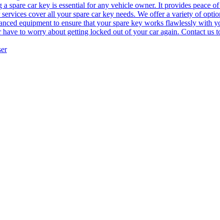
 spare car key is essential for any vehicle owner. It provides peace of
services cover all your spare car key needs. We offer a variety of option
anced equipment to ensure that your spare key works flawlessly with you
ver have to worry about getting locked out of your car again. Contact u
ser