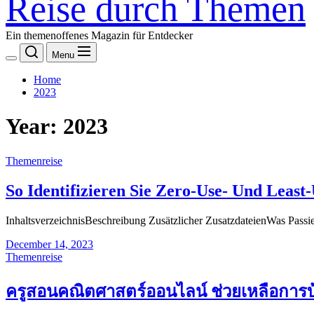
Reise durch Themen
Ein themenoffenes Magazin für Entdecker
Menu
Home
2023
Year:
2023
Themenreise
So Identifizieren Sie Zero-Use- Und Leas
InhaltsverzeichnisBeschreibung Zusätzlicher ZusatzdateienWas Passier
December 14, 2023
Themenreise
ครูสอนคณิตศาสตร์ออนไลน์ ช่วยเหลือการ